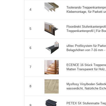
Toolerando Treppenkantenprof
4
Klebemontage, für Parkett un
Floordirekt Stufenkantenprofi
5
Treppenkantenprofil | Für B
ufitec Profilsystem für Parke
6
Belagshöhen von 7-16 mm - vi
ECENCE 16 Stück Treppenstu
7
Matten Transparent für Holz,
Mysflosy Vinylboden Selbst
8
wasserdicht, Natürliche Eic
PETEX 5X Stufenmatte Trep
9