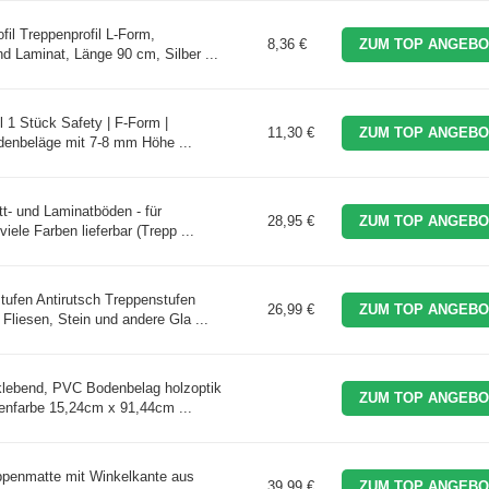
il Treppenprofil L-Form,
8,36 €
ZUM TOP ANGEBO
d Laminat, Länge 90 cm, Silber ...
l 1 Stück Safety | F-Form |
11,30 €
ZUM TOP ANGEBO
odenbeläge mit 7-8 mm Höhe ...
tt- und Laminatböden - für
28,95 €
ZUM TOP ANGEBO
ele Farben lieferbar (Trepp ...
fen Antirutsch Treppenstufen
26,99 €
ZUM TOP ANGEBO
 Fliesen, Stein und andere Gla ...
klebend, PVC Bodenbelag holzoptik
ZUM TOP ANGEBO
henfarbe 15,24cm x 91,44cm ...
penmatte mit Winkelkante aus
39,99 €
ZUM TOP ANGEBO