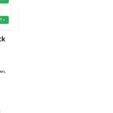
T »
ck
r
en,
s