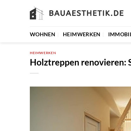
Zum
Inhalt
springen
WOHNEN
HEIMWERKEN
IMMOBI
HEIMWERKEN
Holztreppen renovieren: S