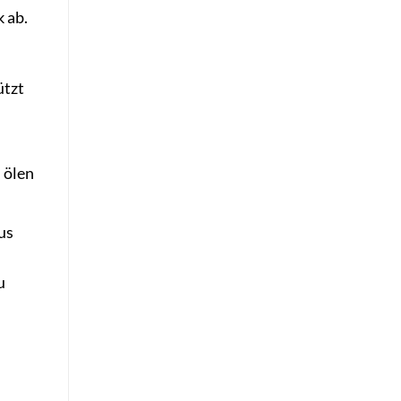
 ab.
ützt
 ölen
us
u