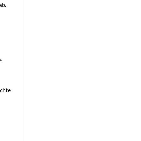
ab.
e
achte