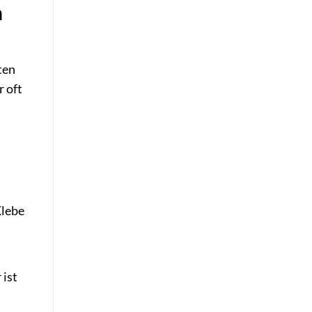
h
ten
r oft
Klebe
 ist