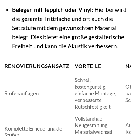
Belegen mit Teppich oder Vinyl:
Hierbei wird
die gesamte Trittfläche und oft auch die
Setzstufe mit dem gewünschten Material
belegt. Dies bietet eine große gestalterische
Freiheit und kann die Akustik verbessern.
RENOVIERUNGSANSATZ
VORTEILE
NAC
Schnell,
kostengünstig,
Ober
Stufenauflagen
einfache Montage,
kasc
verbesserte
Sch
Rutschfestigkeit
Vollständige
Neugestaltung,
Aufw
Komplette Erneuerung der
Materialwechsel
Kost
Stufen