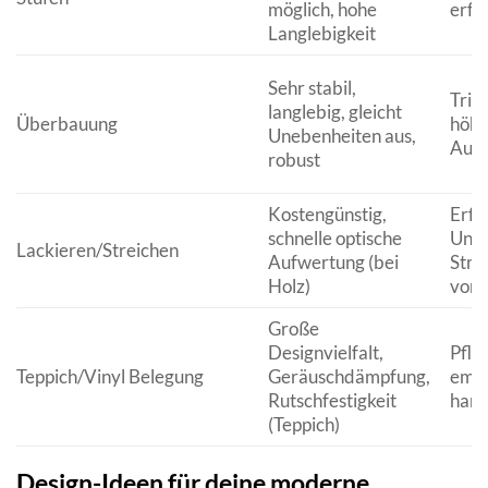
möglich, hohe
erfo
Langlebigkeit
Sehr stabil,
Trit
langlebig, gleicht
Überbauung
höhe
Unebenheiten aus,
Aufl
robust
Kostengünstig,
Erfo
schnelle optische
Unte
Lackieren/Streichen
Aufwertung (bei
Stra
Holz)
von 
Große
Designvielfalt,
Pfle
Teppich/Vinyl Belegung
Geräuschdämpfung,
empf
Rutschfestigkeit
hart
(Teppich)
Design-Ideen für deine moderne