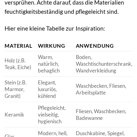
versprühen. Achte darauf, dass die Materialien
feuchtigkeitsbeständig und pflegeleicht sind.
Hier eine kleine Tabelle zur Inspiration:
MATERIAL
WIRKUNG
ANWENDUNG
Warm,
Boden,
Holz (z.B.
natürlich,
Waschtischunterschrank,
Teak, Eiche)
behaglich
Wandverkleidung
Stein (z.B.
Elegant,
Waschbecken, Fliesen,
Marmor,
luxuriös,
Arbeitsplatte
Granit)
kühlend
Pflegeleicht,
Fliesen, Waschbecken,
Keramik
vielseitig,
Badewanne
hygienisch
Modern, hell,
Duschkabine, Spiegel,
Glas