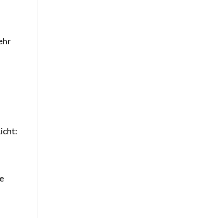
ehr
icht:
le