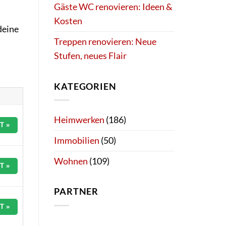
Gäste WC renovieren: Ideen &
Kosten
deine
Treppen renovieren: Neue
Stufen, neues Flair
KATEGORIEN
Heimwerken
(186)
T »
Immobilien
(50)
Wohnen
(109)
T »
PARTNER
T »