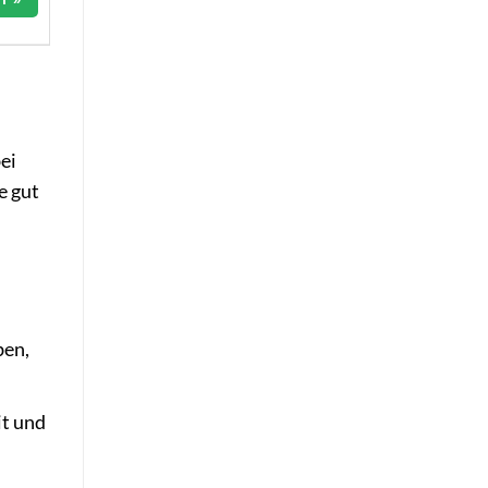
ei
e gut
ben,
it und