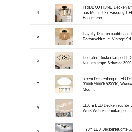
FRIDEKO HOME Deckenlamp
aus Metall E27-Fassung,1 
4
Hängelamp ...
Rayofly Deckenleuchte aus 
5
Rattanschirm im Vintage Sti
Homefire Deckenlampe LED
6
Küchenlampe Schwarz 3000K
slochi Deckenlampe LED Dec
3000K/4000K/6500K, Wasse
7
Mod ...
113cm LED Deckenleuchte
8
Weiß Wohnzimmerlampe ...
TYJY LED Deckenleuchte 
9