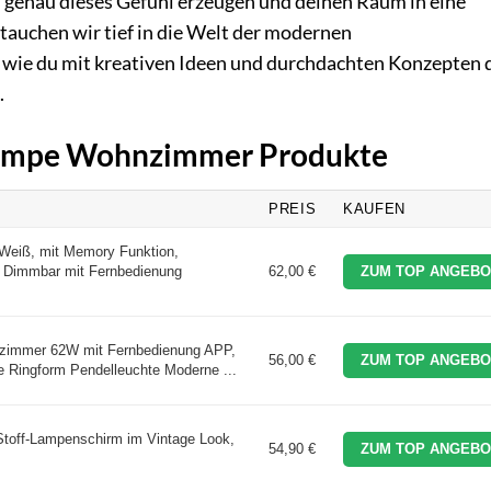
genau dieses Gefühl erzeugen und deinen Raum in eine
tauchen wir tief in die Welt der modernen
wie du mit kreativen Ideen und durchdachten Konzepten 
.
 Lampe Wohnzimmer Produkte
PREIS
KAUFEN
eiß, mit Memory Funktion,
Dimmbar mit Fernbedienung
62,00 €
ZUM TOP ANGEBO
zimmer 62W mit Fernbedienung APP,
56,00 €
ZUM TOP ANGEBO
Ringform Pendelleuchte Moderne ...
toff-Lampenschirm im Vintage Look,
54,90 €
ZUM TOP ANGEBO