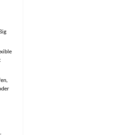
ßig
xible
t
fen,
oder
r