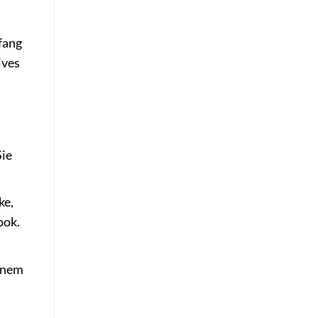
fang
ives
Sie
ke,
ook.
einem