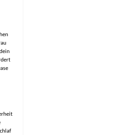
chen
rau
 dein
rdert
Oase
erheit
e
chlaf