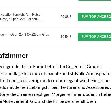
 Kurzflor Teppich, Anti-Rutsch
29,88 €
ZUM TOP ANGEBO
rad, Super Soft, Felloptik, ...
ge mit Ösen 2er 140x225cm Grau
19,54 €
ZUM TOP ANGEBO
lafzimmer
ilige oder triste Farbe befreit. Im Gegenteil: Grau ist
te Grundlage für eine entspannte und stilvolle Atmosphäre. 
ttelt und gleichzeitig modern und elegant wirkt. Ein graue
e du mit deinen Lieblingsfarben, Texturen und Accessoires
öne, die an einen nebligen Morgen erinnern, oder an tiefe
e Note verleiht. Grau ist die Farbe der unendlichen