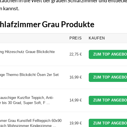
tauchen in die Welt der grauen Schlafzimmer und entdeck
n kannst.
Schlafzimmer Grau Produkte
PREIS
KAUFEN
Hitzeschutz Graue Blickdichte
22,75 €
ZUM TOP ANGEBO
ge Thermo Blickdicht Ösen 2er Set
16,99 €
ZUM TOP ANGEBO
auschiger Kurzflor Teppich, Anti-
14,99 €
ZUM TOP ANGEBO
bis 30 Grad, Super Soft, F ...
er Grau Kunstfell Fellteppich 60x90
19,99 €
ZUM TOP ANGEBO
pich Wohnzimmer Kinderzimme ...