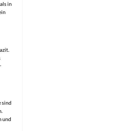
als in
ein
azit.
s
r
 sind
n.
n und