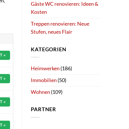
en,
Gäste WC renovieren: Ideen &
Kosten
Treppen renovieren: Neue
Stufen, neues Flair
KATEGORIEN
T »
Heimwerken
(186)
T »
Immobilien
(50)
Wohnen
(109)
T »
PARTNER
T »