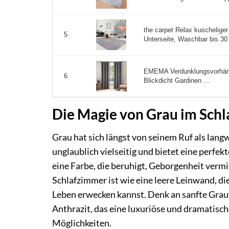
the carpet Relax kuscheliger
5
Unterseite, Waschbar bis 30 G
EMEMA Verdunklungsvorhän
6
Blickdicht Gardinen ...
Die Magie von Grau im Sch
Grau hat sich längst von seinem Ruf als langwe
unglaublich vielseitig und bietet eine perfek
eine Farbe, die beruhigt, Geborgenheit vermi
Schlafzimmer ist wie eine leere Leinwand, di
Leben erwecken kannst. Denk an sanfte Graut
Anthrazit, das eine luxuriöse und dramatisch
Möglichkeiten.