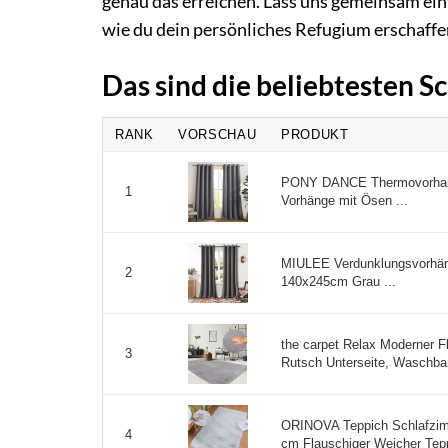
genau das erreichen. Lass uns gemeinsam ein
wie du dein persönliches Refugium erschaffe
Das sind die beliebtesten 
RANK
VORSCHAU
PRODUKT
PONY DANCE Thermovorhang 
1
Vorhänge mit Ösen ...
MIULEE Verdunklungsvorhän
2
140x245cm Grau ...
the carpet Relax Moderner Fl
3
Rutsch Unterseite, Waschbar 
ORINOVA Teppich Schlafzimm
4
cm Flauschiger Weicher Tep