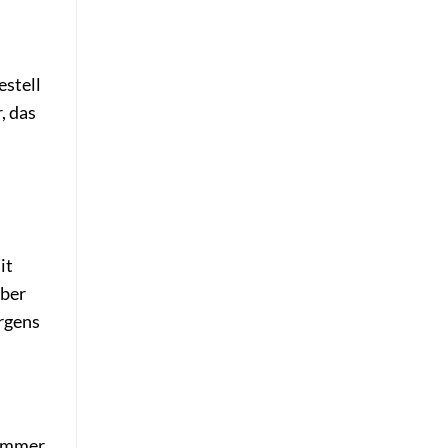
estell
, das
it
lber
orgens
zimmer