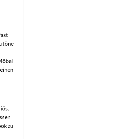
fast
autöne
 Möbel
 einen
iös.
assen
ook zu