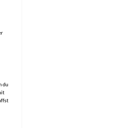
er
n du
it
ffst