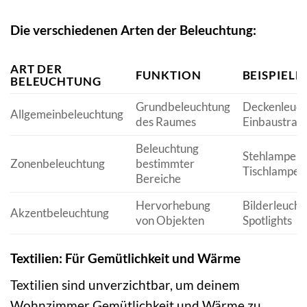
Die verschiedenen Arten der Beleuchtung:
ART DER
FUNKTION
BEISPIELE
BELEUCHTUNG
Grundbeleuchtung
Deckenleuch
Allgemeinbeleuchtung
des Raumes
Einbaustrahl
Beleuchtung
Stehlampen,
Zonenbeleuchtung
bestimmter
Tischlampen
Bereiche
Hervorhebung
Bilderleucht
Akzentbeleuchtung
von Objekten
Spotlights
Textilien: Für Gemütlichkeit und Wärme
Textilien sind unverzichtbar, um deinem
Wohnzimmer Gemütlichkeit und Wärme zu