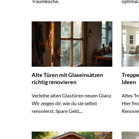
Traumküche.
optimal..
Alte Türen mit Glaseinsätzen
Treppe
richtig renovieren
Ideen
Verleihe alten Glastüren neuen Glanz.
Altes T
Wir zeigen dir, wie du sie selbst
Hier fin
renovierst. Spare Geld,...
Renovier