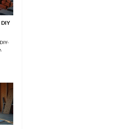
– DIY
 DIY-
.