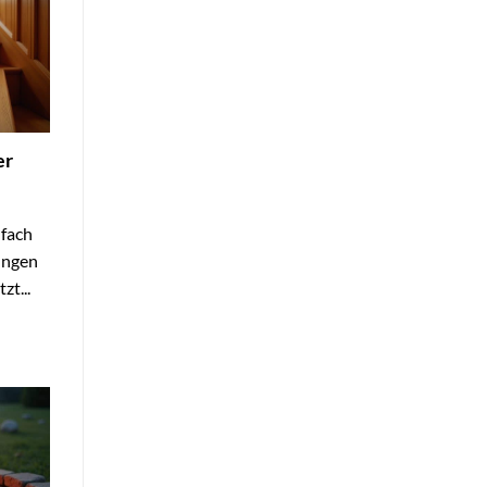
er
nfach
tungen
zt...