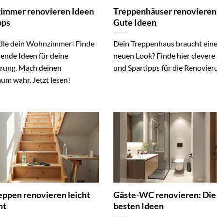
mmer renovieren Ideen
Treppenhäuser renovieren
pps
Gute Ideen
le dein Wohnzimmer! Finde
Dein Treppenhaus braucht ein
rende Ideen für deine
neuen Look? Finde hier clevere
rung. Mach deinen
und Spartipps für die Renovierun
um wahr. Jetzt lesen!
eppen renovieren leicht
Gäste-WC renovieren: Die
ht
besten Ideen