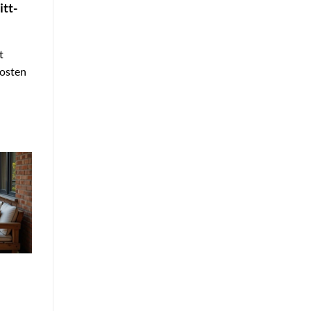
itt-
t
Kosten
: