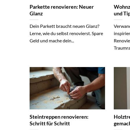
Parkette renovieren: Neuer
Wohnzi
Glanz
und Ti
Dein Parkett braucht neuen Glanz?
Verwand
Lerne, wie du selbst renovierst. Spare
inspirie
Geld und mache dein...
Renovie
Traumra
Steintreppen renovieren:
Holztr
Schritt für Schritt
gemac