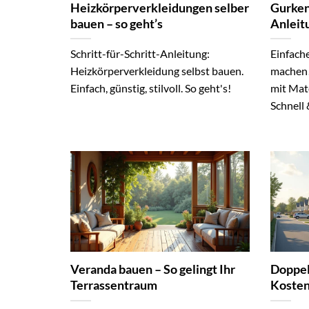
Heizkörperverkleidungen selber
Gurken
bauen – so geht’s
Anleit
Schritt-für-Schritt-Anleitung:
Einfach
Heizkörperverkleidung selbst bauen.
machen!
Einfach, günstig, stilvoll. So geht's!
mit Mat
Schnell &
Veranda bauen – So gelingt Ihr
Doppel
Terrassentraum
Kosten