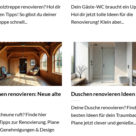
olztreppe renovieren? Hol dir
Dein Gäste-WC braucht ein Up
en Tipps! So gibst du deiner
Hol dir jetzt tolle Ideen für die
eppe schnell...
Renovierung! Klein aber...
en renovieren: Neue alte
Duschen renovieren Ideen
Deine Dusche renovieren? Find
heune ruft? Finde hier
besten Ideen für dein Traumbad
Tipps zur Renovierung. Plane
Plane jetzt clever und genieße...
 Genehmigungen & Design