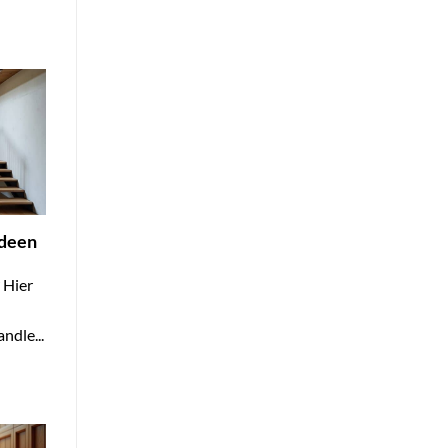
Ideen
 Hier
ndle...