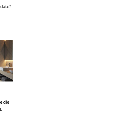
date?
e die
.